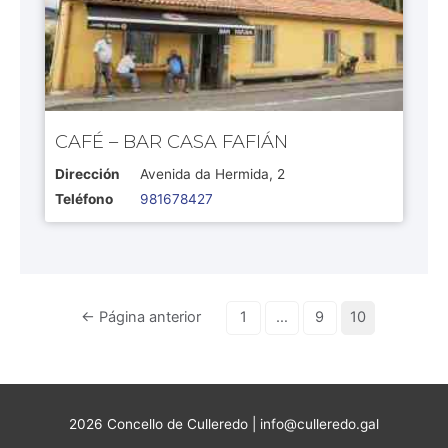
CAFÉ – BAR CASA FAFIÁN
Dirección
Avenida da Hermida, 2
Teléfono
981678427
Navegación
←
Página anterior
1
…
9
10
de
entradas
2026 Concello de Culleredo | info@culleredo.gal