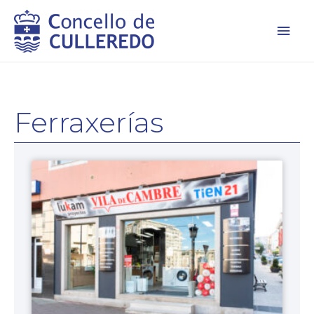
Men
princ
Ferraxerías