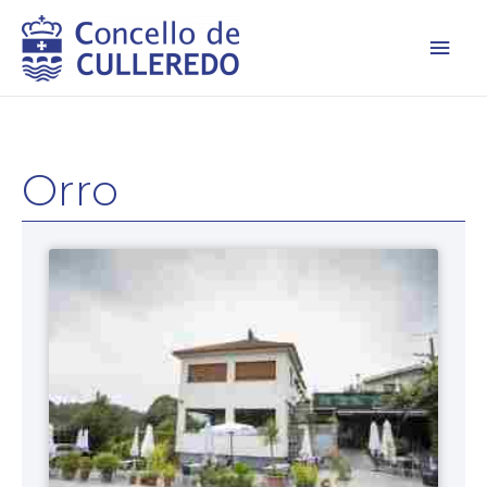
Men
princ
Orro