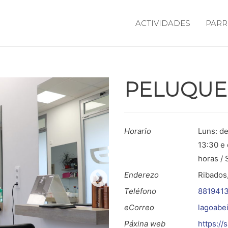
ACTIVIDADES
PARR
PELUQUE
Horario
Luns: de
13:30 e 
horas / 
Enderezo
Ribados,
Teléfono
8819413
eCorreo
lagoabe
Páxina web
https://