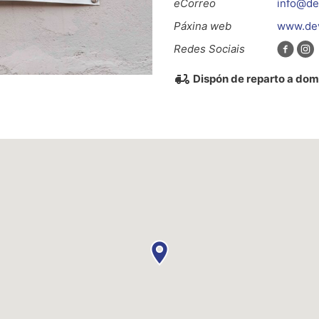
eCorreo
info@de
Páxina web
www.dev
Redes Sociais
Dispón de reparto a domi