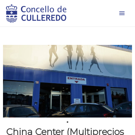
Men
princ
China Center (Multiprecios