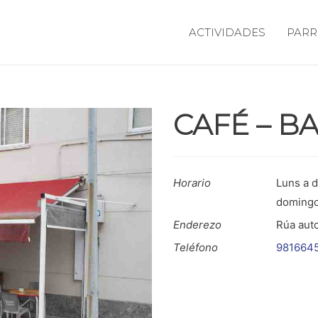
ACTIVIDADES
PARR
CAFÉ – B
Horario
Luns a d
domingo
Enderezo
Rúa auto
Teléfono
981664